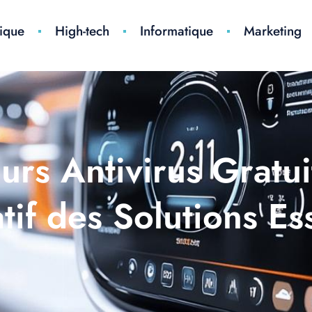
ique
High-tech
Informatique
Marketing
urs Antivirus Gratu
if des Solutions Ess